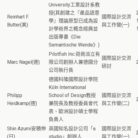
University工業設計系教
授(其創建之『產品語意
Reinhart F.
國際設計交流
學』理論原型已成為設
Butter(美)
與工作營(一)
計學術界之概念經典並
出版專書《Die
Semantische Wende》)
Pilotfish Inc.荷商派立有
國際設計交流
Marc Nagel(德)
限公司創辦人兼德國分
研討
公司執行長
德國科隆國際設計學院
Köln International
Philipp
School of Design教授
國際設計交流
Heidkamp(德)
兼院長及教授委員會代
與工作營(二)
表、歐洲設計碩士學程
負責人
Shin Azumi安積伸
英國知名設計公司「a
國際設計交流
(日)
studio」創辦人
與工作營(一)