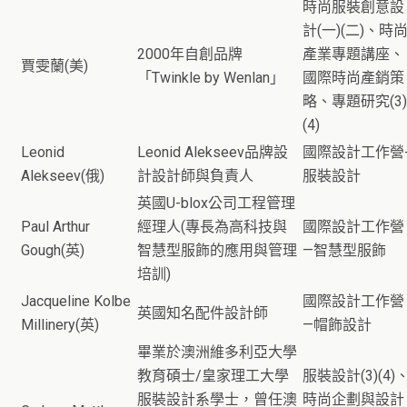
時尚服裝創意設
計(一)(二)、時
2000年自創品牌
產業專題講座、
賈雯蘭(美)
「Twinkle by Wenlan」
國際時尚產銷策
略、專題研究(3)
(4)
Leonid
Leonid Alekseev品牌設
國際設計工作營
Alekseev(俄)
計設計師與負責人
服裝設計
英國U-blox公司工程管理
Paul Arthur
經理人(專長為高科技與
國際設計工作營
Gough(英)
智慧型服飾的應用與管理
—智慧型服飾
培訓)
Jacqueline Kolbe
國際設計工作營
英國知名配件設計師
Millinery(英)
—帽飾設計
畢業於澳洲維多利亞大學
教育碩士/皇家理工大學
服裝設計(3)(4)
服裝設計系學士，曾任澳
時尚企劃與設計