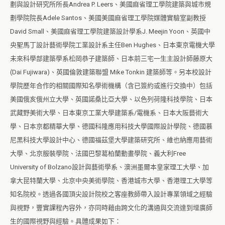
劃與設計研究所所長Andrea P. Leers、美國麻省理工學院建築與城市規
劃學院院長Adele Santos、美國美國麻省理工學院媒體實驗室副教授
David Small、美國麻省理工學院建築設計學系J. Meejin Yoon、英國中
央聖馬丁設計藝術學院工業設計系主任Ben Hughes、日本東京電機大學
未來科學部建築學系松岡恭子建築師、日本前三宅一生主設計師藤原大
(Dai Fujiwara)、英國倫敦建築聯盟 Mike Tonkin 建築師等。另本校設計
學院歷年合作的相關國際知名學術機構（含已簽約或進行交換中）包括
美國俄亥俄州立大學、英國諾桑比亞大學、以色列荷隆科技學院、日本
武藏野美術大學、日本東京工業大學建築系/電機系、日本大阪藝術大
學、日本京都精華大學、德國科隆應用科技大學國際設計學院、德國慕
尼黑科技大學設計中心、德國福茲堡大學建築研究所、維也納應用藝術
大學、北京服裝學院、法國巴黎葛柏蘭動畫學院、義大利Free
University of Bolzano設計與藝術學系、澳洲墨爾本皇家理工大學、加
拿大昆特蘭大學、北京中央美術學院、香港城市大學、香港理工大學等
知名院校。透過各國頂尖設計院校之客座教師帶入設計專業領域之經驗
與視野，豐實課程內容外，亦同時藉由跨文化的溝通與交流達到增廣師
生的國際視野與經驗。具體成果如下：