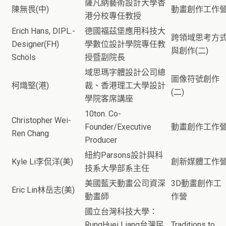
薩凡納藝術設計大學香
陳無畏(中)
動畫創作工作
港分校專任教授
Erich Hans, DIPL.-
德國福茲堡應用科技大
跨領域思考方
Designer(FH)
學數位設計學院專任教
與創作(二)
Schöls
授暨副院長
域思瑪字體設計公司總
圖像符號創作
柯熾堅(港)
裁、香港理工大學設計
(二)
學院客席講座
10ton. Co-
Christopher Wei-
Founder/Executive
動畫創作工作
Ren Chang
Producer
紐約Parsons設計與科
Kyle Li李侃洋(美)
創新媒體工作
技系大學部系主任
美國藍天動畫公司資深
3D動畫創作工
Eric Lin林岳志(美)
動畫師
作營
國立台灣科技大學：
RungHuei Liang台灣民
Traditions to