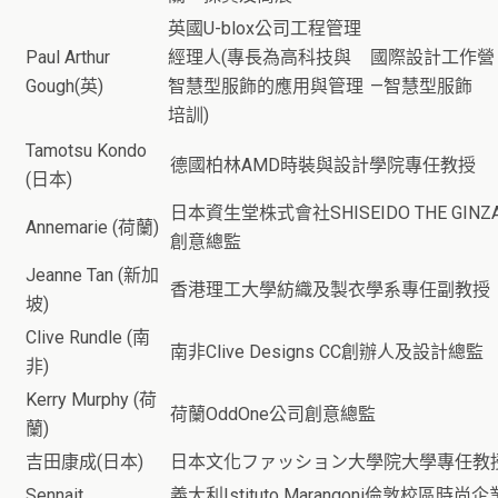
英國U-blox公司工程管理
Paul Arthur
經理人(專長為高科技與
國際設計工作營
Gough(英)
智慧型服飾的應用與管理
—智慧型服飾
培訓)
Tamotsu Kondo
德國柏林AMD時裝與設計學院專任教授
(日本)
日本資生堂株式會社SHISEIDO THE GINZ
Annemarie (荷蘭)
創意總監
Jeanne Tan (新加
香港理工大學紡織及製衣學系專任副教授
坡)
Clive Rundle (南
南非Clive Designs CC創辦人及設計總監
非)
Kerry Murphy (荷
荷蘭OddOne公司創意總監
蘭)
吉田康成(日本)
日本文化ファッション大學院大學專任教
Sennait
義大利Istituto Marangoni倫敦校區時尚企