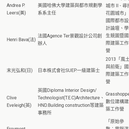
Andrea P.
美國哈佛大學建築與都市規劃學
城市Ⅱ- 尋
Leers(美)
系系主任
花園城市」
國際都市設
計論壇、學
生競圖暨國
法國Agence Ter景觀設計公司創
Henri Bava(法)
際建築工作
辦人
營
2013「風
與前衛」國
末光弘和(日)
日本株式會社SUEP.一級建築士
際建築工作
營
英國Diploma Interior Design/
Grasshopp
Clive
Technologist(T.E.C)Architecture、
數位建構建
Eveleigh(英)
HND.Building construction等建築
築工作營
事務所
「原始參
Ercument
數：電腦演