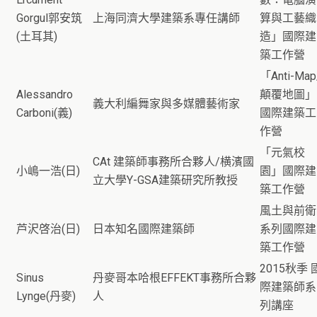
Gorgul郭安筑
上海同濟大學建築系專任講師
算與工藝織
(土耳其)
造」國際建
築工作營
「Anti-Map
Alessandro
顛覆地圖」
義大利編舞家與多媒體藝術家
Carboni(義)
國際建築工
作營
「元氣校
CAt 建築師事務所合夥人/横濱國
小嶋一浩(日)
園」國際建
立大學Y-GSA建築研究所教授
築工作營
風土與前衛
芦沢啓治(日)
日本知名國際建築師
系列國際建
築工作營
2015秋季 
Sinus
丹麥哥本哈根EFFEKT事務所合夥
際建築師系
Lynge(丹麥)
人
列講座