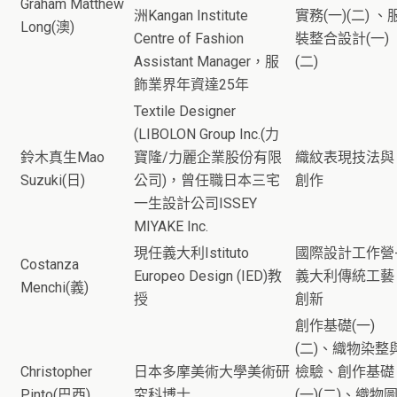
Graham Matthew
洲Kangan Institute
實務(一)(二) 、
Long(澳)
Centre of Fashion
裝整合設計(一)
Assistant Manager，服
(二)
飾業界年資達25年
Textile Designer
(LIBOLON Group Inc.(力
鈴木真生Mao
寶隆/力麗企業股份有限
織紋表現技法與
Suzuki(日)
公司)，曾任職日本三宅
創作
一生設計公司ISSEY
MIYAKE Inc.
現任義大利Istituto
國際設計工作營
Costanza
Europeo Design (IED)教
義大利傳統工藝
Menchi(義)
授
創新
創作基礎(一)
(二)、織物染整
Christopher
日本多摩美術大學美術研
檢驗、創作基礎
Pinto(巴西)
究科博士
(一)(二)、織物