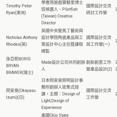
學應用遊戲實驗室博士
Timothy Peter
國際設計交流
班候選人、Pilotfish
Ryan(澳洲)
研討工作營
(Taiwan) Creative
Director
英國中央聖馬丁藝術與
Nicholas Anthony
設計學院陶瓷產品與工
國際設計交流
Rhodes(英)
業設計中心主任暨課程
與工作營(一)
總監
孫亞熙BORIS
Made設計公司共同創辦
創新創意工作
BRYAN
人
營產品設計(2)
BRAWER(瑞士)
日本岡安泉照明設計事
務所創辦人密集式授
岡安泉(Okayasu
國際設計交流
課，主題：Design of
Izumi)(日)
工作營
Light,Design of
Experience
美國Ohio State