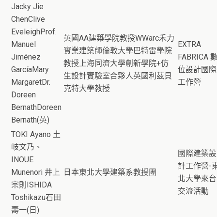
Jacky Jie
ChenClive
EveleighProf.
英國AA建築學院教授WWarc禾力
Manuel
EXTRA
實業建築師倫敦大學巴特雷學院
Jiménez
FABRICA 
教授上海同濟大學創新學院+仿
GarcíaMary
位設計國際
生設計實驗室合夥人英國利茲貝
MargaretDr.
工作營
克特大學教授
Doreen
BernathDoreen
Bernath(英)
TOKI Ayano 土
岐文乃、
國際建築設
INOUE
計工作營-
Munenori 井上
日本東北大學建築系教授團
北大學來台
宗則ISHIDA
交流活動
Toshikazu石田
壽一(日)