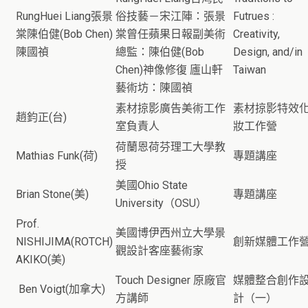
RungHuei Liang張景
俗技藝－宋江陣：張景
Futrues :
棠陳伯健(Bob Chen)
棠曾任蘋果日報副美術
Creativity,
陳國禎
總監：陳伯健(Bob
Design, and/in
Chen)神像修復 廬山軒
Taiwan
藝術坊：陳國禎
素材掠影廣告美術工作
素材掠影特效
趙鈞正(台)
室負責人
妝工作營
荷蘭恩荷芬理工大學教
Mathias Funk(荷)
專題講座
授
美國Ohio State
Brian Stone(美)
專題講座
University（OSU）
Prof.
美國博伊西州立大學景
NISHIJIMA(ROTCH)
創新媒體工作
觀設計客座藝術家
AKIKO(美)
Touch Designer 原廠官
媒體整合創作
Ben Voigt(加拿大)
方講師
計（一）