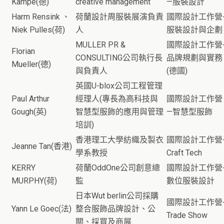
Kampe(德)
creative management
—服裝設計
Harm Rensink 、
荷蘭設計周服裝展演負責
國際設計工作營
Niek Pulles(荷)
人
服裝設計與企劃
MULLER PR &
國際設計工作營
Florian
CONSULTING公司執行長
品牌規劃與實務
Mueller(德)
與負責人
(德國)
英國U-blox公司工程管理
Paul Arthur
經理人(專長為高科技與
國際設計工作營
Gough(英)
智慧型服飾的應用與管理
—智慧型服飾
培訓)
香港理工大學紡織及製衣
國際設計工作營
Jeanne Tan(香港)
學系教授
Craft Tech
KERRY
荷蘭OddOne公司創意總
國際設計工作營
MURPHY(荷)
監
數位服裝設計
日本Wut berlin公司採購
國際設計工作營
Yann Le Goec(法)
整合服飾品牌設計、公
Trade Show
關、採買及商展