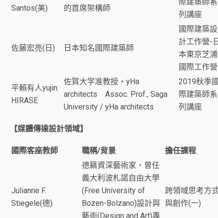
際建築師系
Santos(美)
的首席架構師
列講座
國際建築設
計工作營-
佐藤宏亮(日)
日本知名國際建築師
本東京芝浦
國際工作營
佐賀大学准教授・yHa
2019秋季
平賴有人yujin
architects Assoc. Prof., Saga
際建築師系
HIRASE
University / yHa architects
列講座
【媒體傳達設計領域】
國際客座教師
職稱/背景
擔任課程
德籍資深藝術家，曾任
義大利波札諾自由大學
Julianne F.
(Free University of
跨領域思考方
Stiegele(德)
Bozen-Bolzano)設計與
與創作(一)
藝術(Design and Art)專