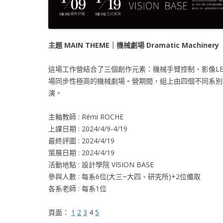
主題 MAIN THEME｜機械劇場 Dramatic Machinery
這場工作營結合了三個創作元素：機械手臂控制、影像LED
場同步性極高的機械劇場。營期間，組上由四個不同系別
演。
主軸教師 : Rémi ROCHE
上課日期 : 2024/4/9-4/19
最終評圖 : 2024/4/19
策展日期 : 2024/4/19
活動地點 : 設計學院 VISION BASE
參與人數 : 每系6位(大三~大四、研究所)+2位備取
各系老師 : 每系1位
頁面：
1
2
3
4
5