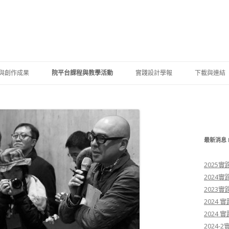
跳至內容區
與創作成果
院平台課程與教學活動
實踐設計學報
下載與連結
生競賽獲獎
設計學院學分學程
資料下載
學系（含碩士班）
師學術成果
跨系所國際設計工作營
校內連結
學系（含碩士班）
學合作成果
國際設計研討會
最新消息 
設計學系（含碩士班）
生成果展示
跨領域教學研討會
2025
2024
設計學系（含碩士班）
士論文專區
2023
學士學位學程
2024
2024
2024