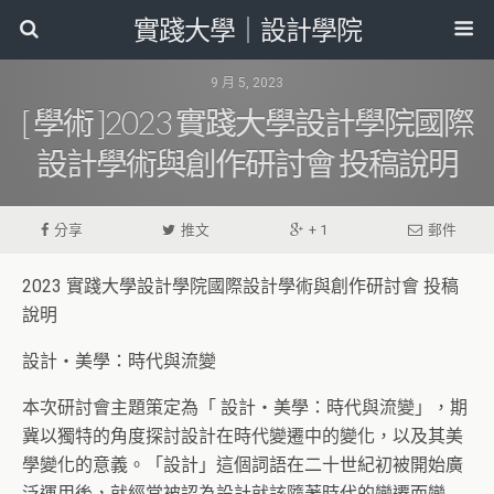
實踐大學｜設計學院
9 月 5, 2023
[ 學術 ]2023 實踐大學設計學院國際
設計學術與創作研討會 投稿說明
分享
推文
+ 1
郵件
2023 實踐大學設計學院國際設計學術與創作研討會 投稿
說明
設計・美學：時代與流變
本次研討會主題策定為「 設計・美學：時代與流變」，期
冀以獨特的角度探討設計在時代變遷中的變化，以及其美
學變化的意義。「設計」這個詞語在二十世紀初被開始廣
泛運用後，就經常被認為設計就該隨著時代的變遷而變