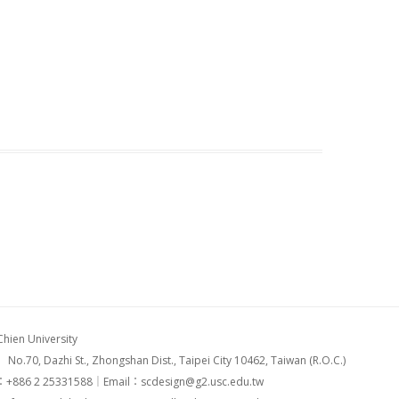
en University
azhi St., Zhongshan Dist., Taipei City 10462, Taiwan (R.O.C.)
：+886 2 25331588｜Email：scdesign@g2.usc.edu.tw