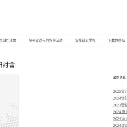
跳至內容區
與創作成果
院平台課程與教學活動
實踐設計學報
下載與連結
生競賽獲獎
設計學院學分學程
資料下載
研討會
學系（含碩士班）
師學術成果
跨系所國際設計工作營
校內連結
學系（含碩士班）
學合作成果
國際設計研討會
最新消息 
設計學系（含碩士班）
生成果展示
跨領域教學研討會
2025
2024
設計學系（含碩士班）
士論文專區
2023
學士學位學程
2024
2024
2024