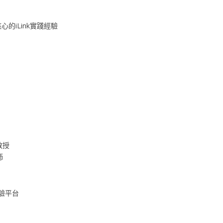
的iLink實踐經驗
教授
師
實驗平台