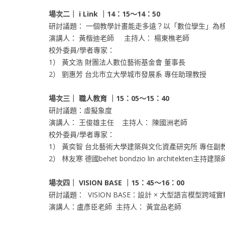
場次二｜
i Link ｜14：15～14：50
研討議題： 一個教學計畫能走多遠？以「數位孿生」為核心
演講人： 黃楷迪老師 主持人： 楊東樵老師
校外委員/學者專家：
1） 黃文浩 財團法人數位藝術基金會 董事長
2） 劉惠芳 台北市立大學城市發展系 專任助理教授
場次三｜ 職人教育
｜15：05～15：40
研討議題：虛擬象度
演講人： 王俊雄主任 主持人： 陳國洲老師
校外委員/學者專家：
1） 黃奕智 台北藝術大學建築與文化資產研究所 專任副
2） 林友寒 德國behet bondzio lin architekten主持建築
場次四｜
VISION BASE
｜15：45～16：00
研討議題： VISION BASE：設計 × 大型語言模型跨域
演講人：盧彥臣老師 主持人： 黃宜品老師