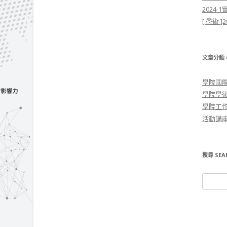
2024
[ 學術
文章分類 C
學院國
學院學
學院工
活動講
搜尋 SEA
搜尋關鍵