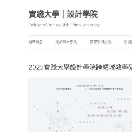
實踐大學｜設計學院
College of Design, Shih Chien University
最新消息
關於設計學院
國際學術交流
學術
院長簡介
國際客座師資
師
2025實踐大學設計學院跨領域教學
院內各學系（含碩士班）介紹
國際交流成果
服裝設計
教
理念與特色
國際姊妹院校
建築設計
產
報導與評比
教學卓越計畫 A1 架構
工業產品
學
媒體傳達
碩
建築職人