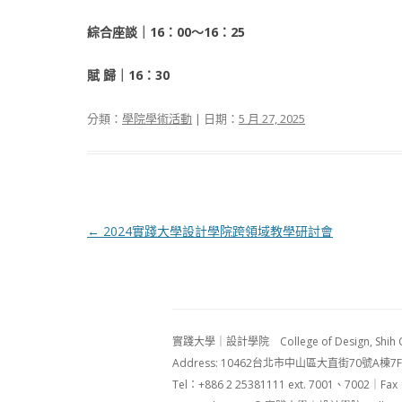
綜合座談｜16：00～16：25
賦 歸｜16：30
分類：
學院學術活動
| 日期：
5 月 27, 2025
文章導航列
←
2024實踐大學設計學院跨領域教學研討會
實踐大學｜設計學院 College of Design, Shih Chi
Address: 10462台北市中山區大直街70號A棟7F No.70, D
Tel：+886 2 25381111 ext. 7001、7002｜Fax