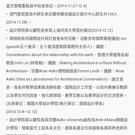
當天策略重點高中校長參訪。(2014.11.27-12.4)
• 澳門聖若瑟高中師生參訪團參觀卓越設計展示中心師生共126人
(2014.11.28) 。
• 設計學院章以慶院長參與上海同濟大學簽約儀式(2014.12.12)
• 舉辦跨系所國際設計研討會會系列活動，活動含有國際專題講座(Jun
Igarashi五十嵐淳，五十嵐淳建築師事務所主持人)，講題：
Consideration about the relationship with the earth、香港大學建築系副
教授John Lin (林君翰)，講題：Making Architecture in a Place Without
Architecture、芬蘭Alvar Aalto博物館館長Tommi Lindh，講題：Alvar
Aalto Sites as Laboratories for Architectural Conservation)、論文發
表、各系所教學成果展演靜態展、國際設計工作營，以校內專兼任教師
以及學生共同與會，強化跨領域、產學互動以及教學設計的交流提昇。
(主辦單位：實踐大學設計學院/執行單位：建築設計學系
)
(2014.12.8~12.12)
• 設計學院章以慶院長與芬蘭Aalto University副校長Antti Ahlava簡報設
計學院，簡報當天工設系朱主任，建築系蕭主任與服裝系黃莉婷老師共