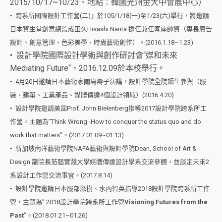
2015/10/17~10/23、地點：韓國光州金大中會展中心）
• 跨系所國際設計工作營(二)』於105/1/18(一)至1/23(六)舉行，將邀請
日本資生堂創意總監成田久Hisashi Narita 擔任兼任客座師資（專長廣告
設計、創意管理、色彩美學、時尚藝術創作）。(2016.1.18~1.23)
• 設計學院國際設計學術與創作研討會“媒和未來
Mediating Future“，2016.12.09於本校舉行。
• 4月20日邀請日本藝術家關島壽子演講，設計學院全院師生參與（服
裝、建築、工業產品、媒體傳達4個設計領域）(2016.4.20)
• 設計學院邀請美國Prof. John Bielenberg指導2017設計學院跨系所工
作營，主題為”Think Wrong -How to conquer the status quo and do
work that matters”。(2017.01.09~01.13)
• 新加坡南洋藝術學院NAFA藝術與設計學院Dean, School of Art &
Design 龍院長蒞臨實踐大學媒體傳達設計學系交流參觀，並談定未來2
系設計工作營交流事宜。(2017.8.14)
• 設計學院邀請日本服部滋樹、水內智英指導2018設計學院跨系所工作
營，主題為” 2018設計學院跨系所工作營
Visioning Futures from the
Past
”。(2018.01.21~01.26)