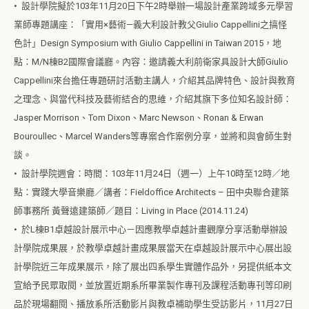
• 設計學院擬於103年11月20日下午2時舉辦一場設計產業跨域多元學習
業師專題講座：「實用×藝術—義大利設計教父Giulio Cappellini之搞怪
色計」Design Symposium with Giulio Cappellini in Taiwan 2015，地
點：M/N棟B2國際會議廳。內容：邀請義大利前衛家具設計大師Giulio
Cappellini來台擔任專題研討活動主講人，介紹其品牌特色、設計與教育
之理念、與當代科技及藝術結合的思維，介紹其旗下多位知名設計師：
Jasper Morrison、Tom Dixon、Marc Newson、Ronan & Erwan
Bouroullec、Marcel Wanders等專案合作案例分享，並將和與會師生對
談。
• 設計學院週會：時間：103年11月24日（週一）上午10時至12時／地
點：實踐大學音樂廳／講者：Fieldoffice Architects – 田中央聯合建築
師事務所 黃聲遠建築師／題目：Living in Place (2014.11.24)
• 於L棟B1卓越設計展示中心－因應教學卓越計畫觀摩分享活動舉辦設
計學院成果展，於教學卓越計畫成果展當天在卓越設計展示中心展出設
計學院近三年成果展示，除了展出四系學生實體作品外，另提供紙本文
宣給予民眾取閱，並放置近期系所畢業製作專刊及課程活動專刊等印刷
品於現場翻閱、播放系所活動影片與教卓補助學生受訪影片，11月27日