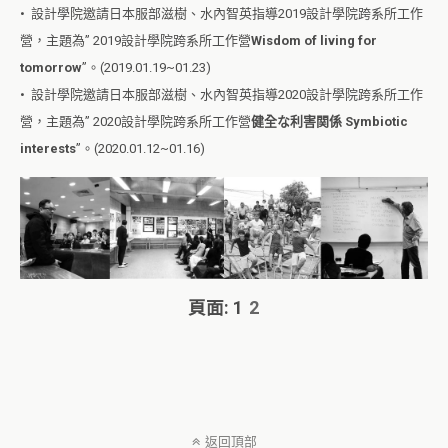
• 設計學院邀請日本服部滋樹、水內智英指導2019設計學院跨系所工作
營，主題為” 2019設計學院跨系所工作營
Wisdom of living for
tomorrow
”。(2019.01.19~01.23)
• 設計學院邀請日本服部滋樹、水內智英指導2020設計學院跨系所工作
營，主題為” 2020設計學院跨系所工作營
健全な利害関係 Symbiotic
interests
”。(2020.01.12~01.16)
頁面:
1
2
返回頂部