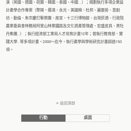
演（英國、德國、荷蘭、韓國、泰國、中國
….
）；規劃執行多項企業設
計產學合作專案（聚陽、儒鴻、永光、美國棉、杜邦、麗嬰房、意創
坊、勤倫、朱宗慶打擊樂團、故宮、十三行博物館、台灣菸酒、行政院
農業委員會林務局阿里山林業鐵路及文化資產管理處、宏盛皮具、黑牡
丹集團
…
）；執行經濟部工業局人才培育計畫
12
年；曾執行教育部、實
踐大學
…
等多項計畫。
2000
～迄今，執行產學與學術研究計畫超過
150
項。
返回頂部
行動
桌面