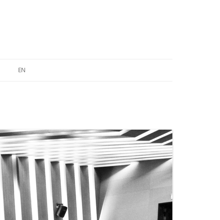
EN
ABOUT
FEATURES & CONCEPTS
CROSS- DISCIPLINARY LEARNING
STRUCTURE