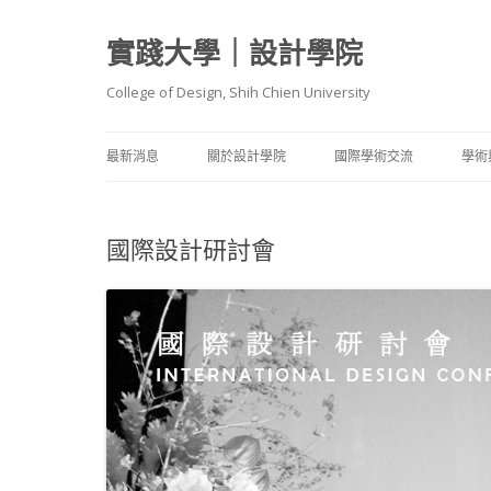
實踐大學｜設計學院
College of Design, Shih Chien University
最新消息
關於設計學院
國際學術交流
學術
院長簡介
國際客座師資
師
國際設計研討會
院內各學系（含碩士班）介紹
國際交流成果
服裝設計
教
理念與特色
國際姊妹院校
建築設計
產
報導與評比
教學卓越計畫 A1 架構
工業產品
學
媒體傳達
碩
建築職人