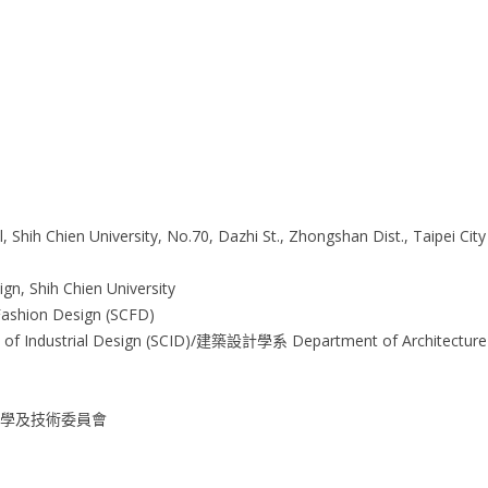
 Shih Chien University, No.70, Dazhi St., Zhongshan Dist., Taipei City
Shih Chien University
hion Design (SCFD)
Industrial Design (SCID)/建築設計學系 Department of Architect
家科學及技術委員會