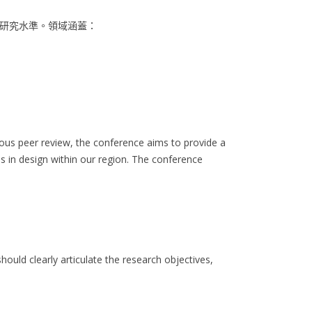
研究水準。領域涵蓋：
rous peer review, the conference aims to provide a
s in design within our region. The conference
ould clearly articulate the research objectives,