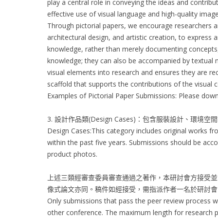
play a central role in conveying the ideas and contr
effective use of visual language and high-quality image
Through pictorial papers, we encourage researchers and
architectural design, and artistic creation, to express 
knowledge, rather than merely documenting concepts, 
knowledge; they can also be accompanied by textual n
visual elements into research and ensures they are rec
scaffold that supports the contributions of the visual 
Examples of Pictorial Paper Submissions: Please dow
3. 設計作品類(Design Cases)：包含服裝設
Design Cases:This category includes original works f
within the past five years. Submissions should be acc
product photos.
上述三類經審查委員審查通過之著作，本研討會方接受並
像式論文亦同。稿件如經接受，需指派作者一名於研討會
Only submissions that pass the peer review process w
other conference. The maximum length for research pa