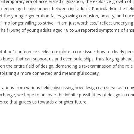
temporary era of accelerated digitization, the explosive growth of 
deepening the disconnect between individuals. Particularly in the fiel
et the younger generation faces growing confusion, anxiety, and uncer
,” “no longer willing to strive,” “I am just worthless,” reflect underlyi
, half (50%) of young adults aged 18 to 24 reported symptoms of anxie
tion” conference seeks to explore a core issue: how to clearly percei
 buoys that can support us and even build ships, thus forging ahead in
 on the entire field of design, demanding a re-examination of the rol
ablishing a more connected and meaningful society.
orations from various fields, discussing how design can serve as a na
hange, we hope to uncover the infinite possibilities of design in con
rce that guides us towards a brighter future.