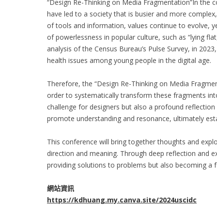
“Design Re-Thinking on Media Fragmentation”In the con
have led to a society that is busier and more complex, 
of tools and information, values continue to evolve, y
of powerlessness in popular culture, such as “lying flat
analysis of the Census Bureau’s Pulse Survey, in 2023
health issues among young people in the digital age.
Therefore, the “Design Re-Thinking on Media Fragmenta
order to systematically transform these fragments into
challenge for designers but also a profound reflection
promote understanding and resonance, ultimately est
This conference will bring together thoughts and expl
direction and meaning. Through deep reflection and exc
providing solutions to problems but also becoming a fo
網站資訊
https://kdhuang.my.canva.site/2024uscidc