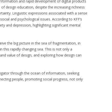
information and rapid development of digital products
d of design education, despite the increasing richness
tainty. Linguistic expressions associated with a sense
ng social and psychological issues. According to KFF’s
ty and depression, highlighting significant mental
ve the big picture in the sea of fragmentation, in
 this rapidly changing sea. This is not only a
e and value of design, and exploring how design can
vigator through the ocean of information, seeking
necting people, promoting social progress, not only