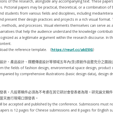
ibutions of the research, alongside any accompanying text. These pap
s. Pictorial papers may be practical, theoretical, or a combination of 
 students from various fields and disciplines, including media/interac
and present their design practices and projects in a rich visual format. 
methods, and processes. Visual elements themselves can serve as a 
arratives that help the audience understand the knowledge contribut
ognized as a legitimate argument within the research discourse. In thi
content.
nload the reference template. （
https://reurl.cc/akE5lG
）
計、環境空間設計、產品設計、媒體傳達設計等領域五年內(含)原創作品暨充分之
rom the fields of fashion design, environmental space design, produc
ompanied by comprehensive illustrations (basic design data), design d
發表，凡投寄稿件必須為不考慮在其它研討會發表者為限。研究論文稿件
當天進行現場口頭發表。
ill be accepted and published by the conference. Submissions must no
pers is 12 pages for Chinese submissions and 8 pages for English s