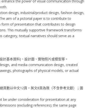
ers enhance the power of visual communication through
both.
tion design, industrial/product design, fashion design,
The aim of a pictorial paper is to contribute to
form of presentation that contributes to design
ions. This mutually supportive framework transforms
s category, textual narratives should serve as a
圖說(設計基本資料)、設計圖、實物照片或模型等。
t design, and media communication design, created
rawings, photographs of physical models, or actual
總頁數以中文12頁，英文8頁為限（不含參考文獻）；圖
t be under consideration for presentation at any
ubmissions (excluding references); the same page