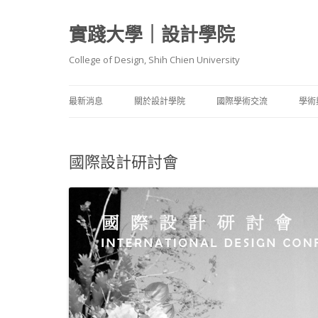
實踐大學｜設計學院
College of Design, Shih Chien University
最新消息
關於設計學院
國際學術交流
學術
院長簡介
國際客座師資
師
國際設計研討會
院內各學系（含碩士班）介紹
國際交流成果
服裝設計
教
理念與特色
國際姊妹院校
建築設計
產
報導與評比
教學卓越計畫 A1 架構
工業產品
學
媒體傳達
碩
建築職人